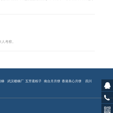
来人考察。
楼梯
武汉楼梯厂
五芳斋粽子
南台月月饼
香港美心月饼
四川