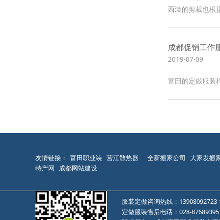
西装的剪裁也根
成都促销工作
2019-07-09
富田的定做服装
友情链接：
富田职业装
营江散热器
全新搬家公司
大家发搬
特产网
成都网站建设
服装定做咨询热线：
13908092723
定做服装售后电话：
028-87689395