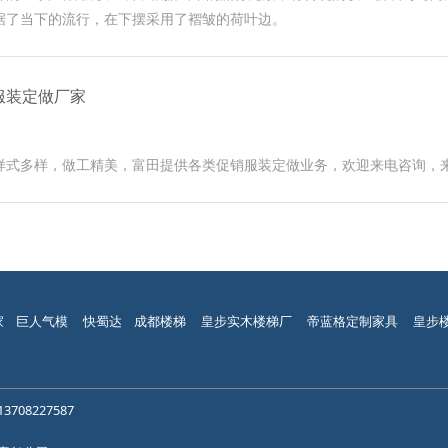
据了当下的流行，在下摆采用了褶皱的荷叶边。
服装定做厂家
样式多样，做工精美，富田提供各类促销服装定做业务，欢迎来电咨询，
家
巨人气模
快蜀达
成都楼梯
皇步实木楼梯厂
帝蓝格定制家具
皇步
13708227587