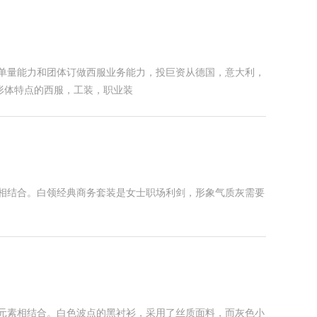
裁单量能力和团体订做西服业务能力，投巨资从德国，意大利，
形体特点的西服，工装，职业装
素相结合。白领经典商务套装是女士职场利剑，形象气质灰需要
元素相结合。白色波点的黑衬衫，采用了丝质面料，而灰色小